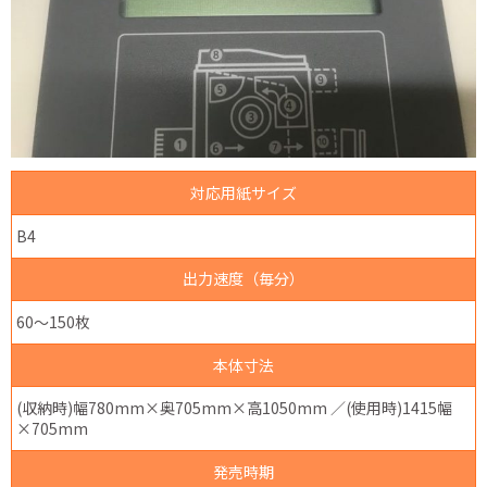
対応用紙サイズ
B4
出力速度（毎分）
60～150枚
本体寸法
(収納時)幅780mm×奥705mm×高1050mm ／(使用時)1415幅
×705mm
発売時期