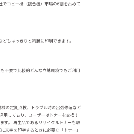
3社でコピー機（複合機）市場の6割を占めて
真などもはっきりと綺麗に印刷できます。
い配線も不要で比較的どんな立地環境でもご利用
機械の定期点検、トラブル時の出張修理など
を採用しており、ユーザーはトナーを交換す
ます。 再生品であるリサイクルトナーも取
紙に文字を印字するときに必要な「トナー」