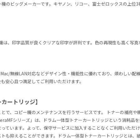
ピー機のビッグメーカーです。キヤノン、リコー、富士ゼロックスの上位
ピー機は、印字品質が良くクリアな印字が評判です。色の再現性も高く写
設計、Mac/無線LAN対応などデザイン性・機能性に優れており、煩わし
後も安心且つ満足してご利用いただけます。
ーカートリッジ】
ことで、コピー機のメンテナンスを行うサービスです。 トナーの補充や
ateraMFシリーズ」は、ドラム一体型トナーカートリッジという消耗品
っています。よって、保守サービスに加入することなくご利用いただけ
ストも抑えることができます。ドラム一体型トナーカートリッジとは、