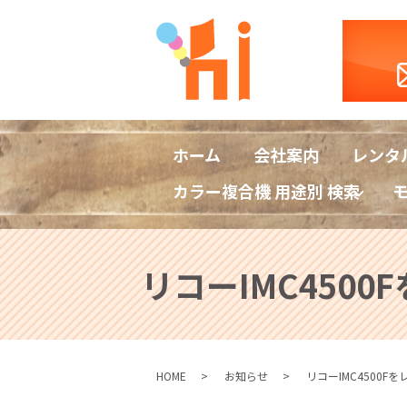
ホーム
会社案内
レンタ
カラー複合機 用途別 検索
リコーIMC450
HOME
お知らせ
リコーIMC4500