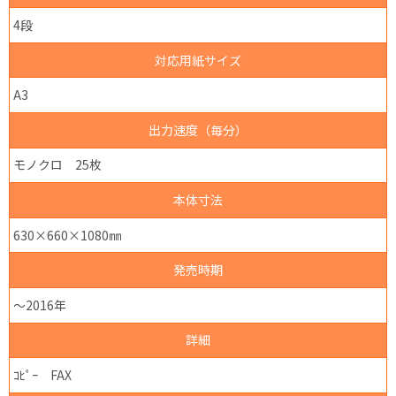
4段
対応用紙サイズ
A3
出力速度（毎分）
モノクロ 25枚
本体寸法
630×660×1080㎜
発売時期
～2016年
詳細
ｺﾋﾟｰ FAX