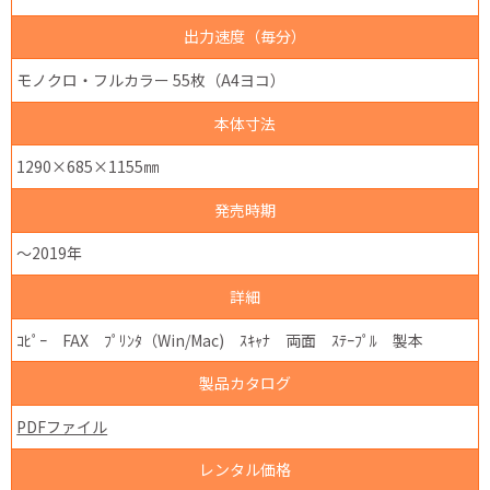
出力速度（毎分）
モノクロ・フルカラー 55枚（A4ヨコ）
本体寸法
1290×685×1155㎜
発売時期
～2019年
詳細
ｺﾋﾟｰ FAX ﾌﾟﾘﾝﾀ（Win/Mac) ｽｷｬﾅ 両面 ｽﾃｰﾌﾟﾙ 製本
製品カタログ
PDFファイル
レンタル価格