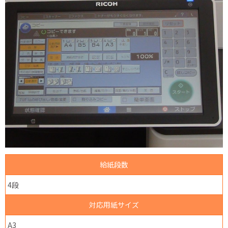
給紙段数
4段
対応用紙サイズ
A3