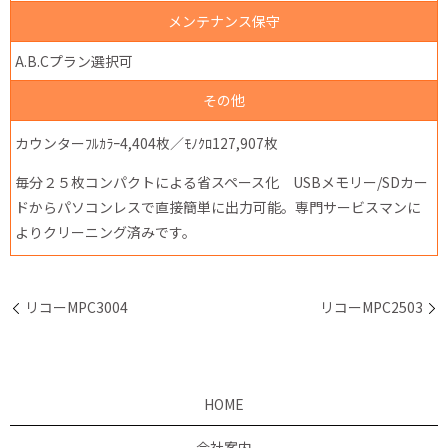
メンテナンス保守
A.B.Cプラン選択可
その他
カウンターﾌﾙｶﾗｰ4,404枚／ﾓﾉｸﾛ127,907枚
毎分２５枚コンパクトによる省スペース化 USBメモリー/SDカー
ドからパソコンレスで直接簡単に出力可能。専門サービスマンに
よりクリーニング済みです。
リコーMPC3004
リコーMPC2503
HOME
会社案内