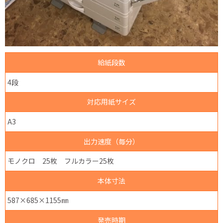
給紙段数
4段
対応用紙サイズ
A3
出力速度（毎分）
モノクロ 25枚 フルカラー25枚
本体寸法
587×685×1155㎜
発売時期