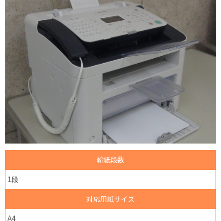
給紙段数
1段
対応用紙サイズ
A4