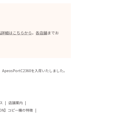
品詳細はこちらから
。
各店舗
までお
OX ApeosPortC2360を入荷いたしました。
ス
店舗案内
NON】コピー機の特徴