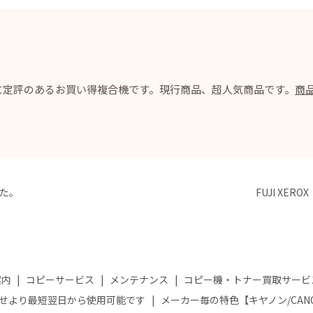
に定評のあるお買い得複合機です。現行商品、超人気商品です。
商
した。
FUJI XER
案内
コピーサービス
メンテナンス
コピー機・トナー買取サービ
せより最短翌日から使用可能です
メーカー毎の特色【キヤノン/CA