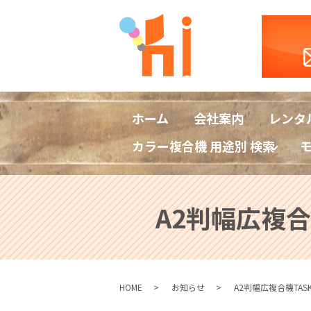
ホーム
会社案内
レンタ
カラー複合機 用途別 検索
A2判幅広複合
HOME
お知らせ
A2判幅広複合機TAS